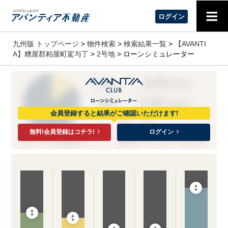
≡
ログイン
九州版 トップページ
>
物件検索
>
検索結果一覧
>
【AVANTI
A】糟屋郡粕屋町駕与丁
>
2号地
> ローンシミュレーター
6.9
■
元金
万円/月
1.21
■
金利
万円/月
会員登録すると結果がご確認いただけます!
8.1
無料!会員登録はコチラ!
ログイン
万円/月
月々の支払い