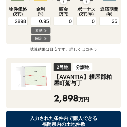
物件価格
金利
頭金
ボーナス
返済期間
(万円)
(%)
(万円)
(万円/年)
(年)
変動
固定
試算結果は目安です。
詳しくはコチラ
2号地
分譲地
【AVANTIA】糟屋郡粕
屋町駕与丁
2,898
万円
入力された条件内で購入できる
福岡県内の土地件数