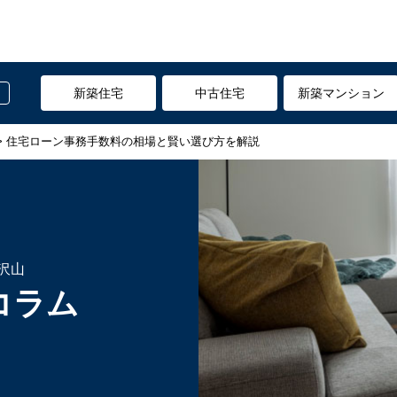
新築住宅
中古住宅
新築マンション
> 住宅ローン事務手数料の相場と賢い選び方を解説
沢山
コラム