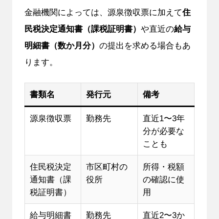
金融機関によっては、源泉徴収票に加えて
住
民税決定通知書（課税証明書）
や直近の
給与
明細書（数か月分）
の提出を求める場合もあ
ります。
書類名
発行元
備考
源泉徴収票
勤務先
直近1〜3年
分が必要な
ことも
住民税決定
市区町村の
所得・税額
通知書（課
役所
の確認に使
税証明書）
用
給与明細書
勤務先
直近2〜3か