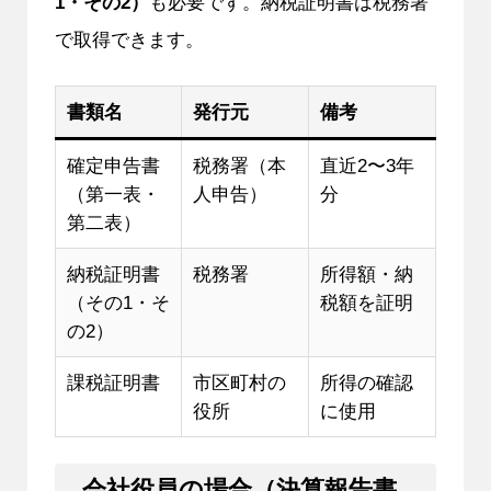
1・その2）
も必要です。納税証明書は税務署
で取得できます。
書類名
発行元
備考
確定申告書
税務署（本
直近2〜3年
（第一表・
人申告）
分
第二表）
納税証明書
税務署
所得額・納
（その1・そ
税額を証明
の2）
課税証明書
市区町村の
所得の確認
役所
に使用
会社役員の場合（決算報告書