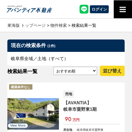
≡
ログイン
東海版 トップページ
>
物件検索
> 検索結果一覧
現在の検索条件
(1件)
岐阜県全域／土地（すべて）
検索結果一覧
並び替え
建築条件なし
売地
【AVANTIA】
岐阜市粟野東1期
90
万円
所在地
岐阜県岐阜市粟野東