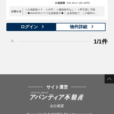
土地面積
150.36ｍ² (45.48坪)
☆土地面積４５．４８坪！ ☆建築条件なし！ ☆即引渡し可能
お知らせ
◇◆AVANTIAクラブ会員募集中◆◇ 会員登録で、この物件の詳
細・写真等の 限定情報が今すぐ閲覧可能に！ 新規会員登録でQ
UOカードプレゼント！ ↓↓ 物件の詳細情報公開中 ↓↓
ログイン
物件詳細
1/1件
サイト運営
会社概要