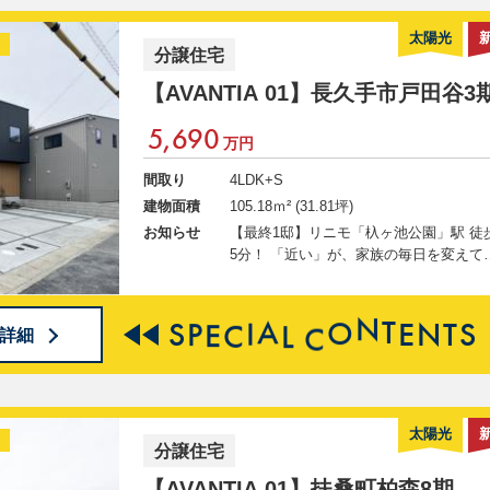
IAクラブ会員募集中◆◇ 会員登録で、
物件の詳細・写真等の 限定情報が今す
太陽光
分譲住宅
覧可能に！ 新規会員登録＆アンケート
答でギフトカードプレゼント！ ↓↓ 物件
【AVANTIA 01】
長久手市戸田谷3
の詳細情報公開中 ↓↓
5,690
万円
間取り
4LDK+S
建物面積
105.18ｍ² (31.81坪)
お知らせ
【最終1邸】リニモ「杁ヶ池公園」駅 徒
5分！ 「近い」が、家族の毎日を変えて
く。 2026/7/1(水)～8/30(日)まで真夏のマイ
ホームキャンペーン実施中！ ご成約特
して、最大30万円相当の家電・家具（ソ
S
P
E
C
I
A
L
C
O
N
T
E
N
T
S
詳細
ァ）・カーテン・コーティング・お引越
代補助の中からお好きな1点をプレゼン
ト！ ◇◆AVANTIAクラブ会員募集中◆◇
会員登録で、この物件の詳細・写真等の
定情報が今すぐ閲覧可能に！ 新規会員
太陽光
分譲住宅
＆アンケートご回答でギフトカードプレ
ント！ ↓↓ 物件の詳細情報公開中 ↓↓
【AVANTIA 01】
扶桑町柏森8期