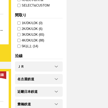
SELECT&CUSTOM
間取り
1K/DK/LDK
(
0
)
2K/DK/LDK
(
6
)
ペー
3K/DK/LDK
(
65
)
の
ン
4K/DK/LDK
(
88
)
きな
5K以上
(
14
)
沿線
詳
能
ＪＲ
ゼン
新築
名古屋鉄道
近畿日本鉄道
豊橋鉄道