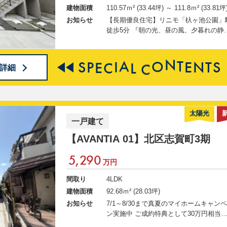
建物面積
110.57ｍ² (33.44坪)
～ 111.8ｍ² (33.81坪
お知らせ
【長期優良住宅】リニモ「杁ヶ池公園」
徒歩5分 『朝の光、昼の風、夕暮れの静
さを感じられる空間設計の家』 2026/7/1
(水)～8/30(日)まで真夏のマイホームキ
ペーン実施中！ ご成約特典として、最大
S
P
E
C
I
A
L
C
O
N
T
E
N
T
S
詳細
0万円相当の家電・家具（ソファ）・カ
テン・コーティング・お引越し代補助の
からお好きな1点をプレゼント！ ◇◆AVA
NTIAクラブ会員募集中◆◇ 会員登録で
この物件の詳細・写真等の 限定情報が
太陽光
一戸建て
ぐ閲覧可能に！ 新規会員登録＆アンケ
ご回答でギフトカードプレゼント！ ↓↓
【AVANTIA 01】
北区志賀町3期
物件の詳細情報公開中 ↓↓
5,290
万円
間取り
4LDK
建物面積
92.68ｍ² (28.03坪)
お知らせ
7/1～8/30まで真夏のマイホームキャン
ン実施中 ご成約特典として30万円相当
家具・家電、カーテン、フロアコーティ