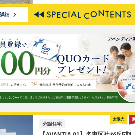
中！ 最大30万円相当の家電・家具（ソ
ァ）・カーテン・コーティング・引越し
S
P
E
C
I
A
L
C
O
N
T
E
N
T
S
詳細
補助の中から1点を選択いただきプレゼ
ト！ ◇◆AVANTIAクラブ会員募集中◆◇
会員登録で、この物件の詳細・写真等の
定情報が今すぐ閲覧可能に！ 新規会員
でQUOカードプレゼント！ ↓↓ 物件の詳
細情報公開中 ↓↓
太陽光
分譲住宅
【AVANTIA 01】
名東区社が丘5期