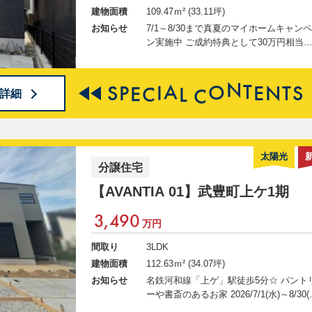
建物面積
109.47ｍ² (33.11坪)
お知らせ
7/1～8/30まで真夏のマイホームキャン
ン実施中 ご成約特典として30万円相当
家具・家電、カーテン、フロアコーティ
グ、 お引越しサポートプランからお好
商品をプレゼント ＧＸ志向型住宅 ウッド
S
P
E
C
I
A
L
C
O
N
T
E
N
T
S
詳細
デッキのある家 ～随時お問合せ受付中～
◇◆AVANTIAクラブ会員募集中◆◇ 会
登録で、この物件の詳細・写真等の 限
報が今すぐ閲覧可能に！ 新規会員登録
フトカードプレゼント！ ↓↓ 物件の詳細
太陽光
分譲住宅
情報公開中 ↓↓
【AVANTIA 01】
武豊町上ケ1期
3,490
万円
間取り
3LDK
建物面積
112.63ｍ² (34.07坪)
お知らせ
名鉄河和線「上ゲ」駅徒歩5分☆ パント
ーや書斎のあるお家 2026/7/1(水)～8/30(日)
まで真夏のマイホームキャンペーン実施