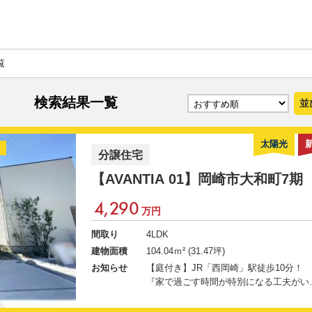
覧
検索結果一覧
並
太陽光
分譲住宅
【AVANTIA 01】
岡崎市大和町7期
4,290
万円
間取り
4LDK
建物面積
104.04ｍ² (31.47坪)
お知らせ
【庭付き】JR「西岡崎」駅徒歩10分！
『家で過ごす時間が特別になる工夫がい
ぱいの住まい』 2026/7/1(水)～8/30(日)まで
真夏のマイホームキャンペーン実施中！