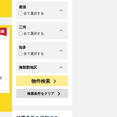
・
尾張
代
全て選択する
！
員
定情
三河
＆ア
新築
全て選択する
知多
全て選択する
海部郡地区
贅
物件検索
す
ペ
検索条件をクリア
0
テ
か