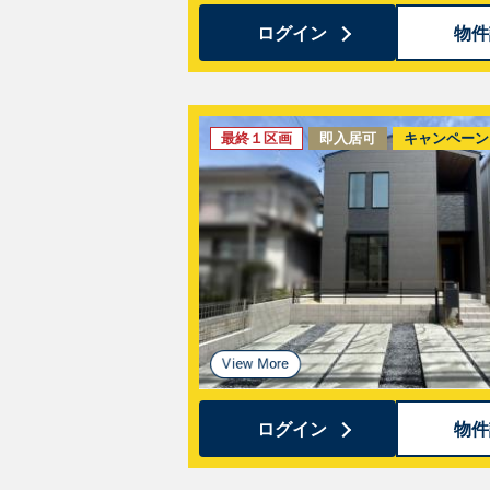
ログイン
物件
最終１区画
即入居可
キャンペーン
ログイン
物件