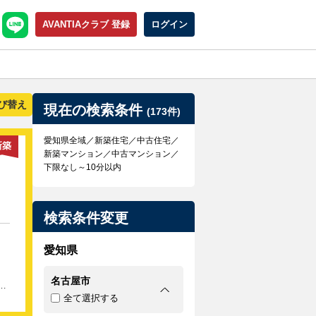
AVANTIAクラブ 登録
ログイン
び替え
現在の検索条件
(173件)
愛知県全域／新築住宅／中古住宅／
新築
新築マンション／中古マンション／
下限なし～10分以内
検索条件変更
愛知県
名古屋市
っ
全て選択する
 ご