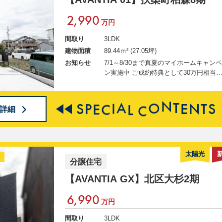
2,990
万円
間取り
3LDK
建物面積
89.44ｍ² (27.05坪)
お知らせ
7/1～8/30まで真夏のマイホームキャン
ン実施中 ご成約特典として30万円相当
家具・家電、カーテン、フロアコーティ
グ、 お引越しサポートプランからお好
商品をプレゼント ◆柏森駅徒歩2分◆ 南向
S
P
E
C
I
A
L
C
O
N
T
E
N
T
S
詳細
き 日当たり良好 ◇◆AVANTIAクラブ会
員募集中◆◇ 会員登録で、この物件の
細・写真等の 限定情報が今すぐ閲覧可
に！ 新規会員登録でギフトカードプレ
ト！ ↓↓ 物件の詳細情報公開中 ↓↓
太陽光
分譲住宅
【AVANTIA GX】
北区大杉2期
6,990
万円
間取り
3LDK