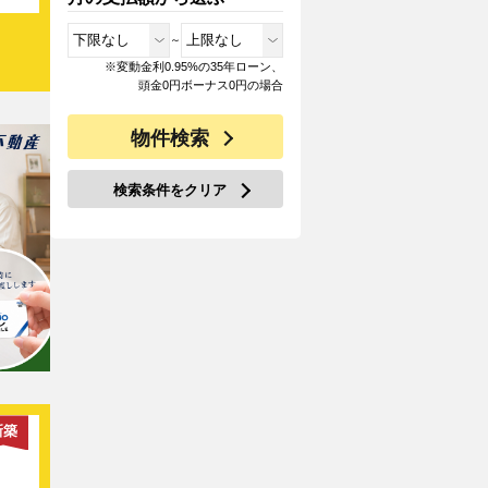
フ
代
～
ン
※変動金利0.95%の35年ローン、
頭金0円ボーナス0円の場合
 限
登録
物件検索
検索条件をクリア
新築