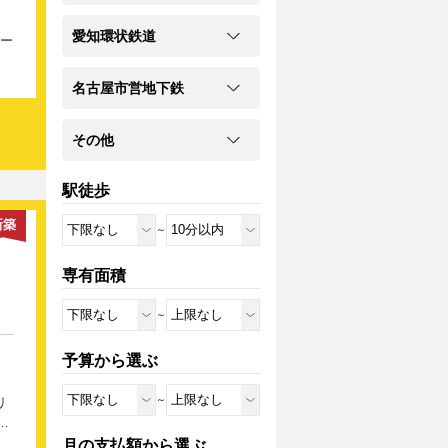
愛知環状鉄道
ペー
の
ン
名古屋市営地下鉄
きな
その他
員
定情
駅徒歩
でギ
新築
～
専有面積
～
予算から選ぶ
～
リ
月の支払額から選ぶ