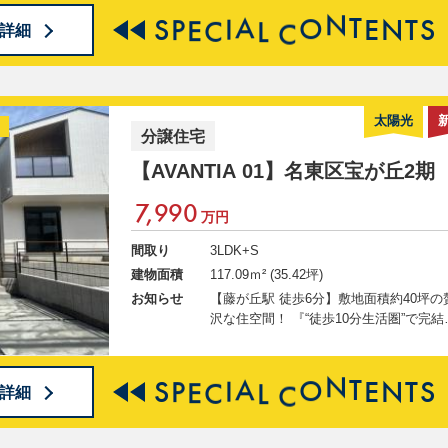
成約特典として、最大30万円相当の家電
S
P
E
C
I
A
L
C
O
N
T
E
N
T
S
詳細
家具・カーテン・コーティング・引越し
補助の中からお好きな1点をプレゼント
◇◆AVANTIAクラブ会員募集中◆◇ 会
登録で、この物件の詳細・写真等の 限
報が今すぐ閲覧可能に！ 新規会員登録
太陽光
分譲住宅
ンケートご回答でギフトカードプレゼン
ト！ ↓↓ 物件の詳細情報公開中 ↓↓
【AVANTIA 01】
名東区宝が丘2期
7,990
万円
間取り
3LDK+S
建物面積
117.09ｍ² (35.42坪)
お知らせ
【藤が丘駅 徒歩6分】敷地面積約40坪の
沢な住空間！ 『“徒歩10分生活圏”で完結
るコンパクトシティライフ』 2026/7/1(水)
～8/30(日)まで真夏のマイホームキャン
ーン実施中！ ご成約特典として、最大3
S
P
E
C
I
A
L
C
O
N
T
E
N
T
S
詳細
万円相当の家電・家具（ソファ）・カー
ン・コーティング・お引越し代補助の中
らお好きな1点をプレゼント！ ◇◆AVANT