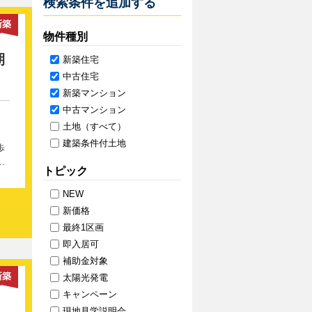
検索条件を追加する
この
ぐ閲
新築
ご回
物件種別
期
新築住宅
中古住宅
新築マンション
中古マンション
土地（すべて）
建築条件付土地
歩
い
トピック
典と
NEW
フ
新価格
し
最終1区画
即入居可
 限
補助金対象
登録
新築
太陽光発電
ゼ
キャンペーン
現地見学説明会