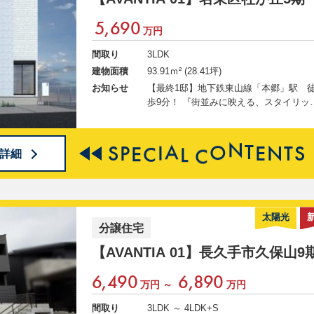
5,690
万円
間取り
3LDK
建物面積
93.91ｍ² (28.41坪)
お知らせ
【最終1邸】地下鉄東山線「本郷」駅 
歩9分！ 『街並みに映える、スタイリッ
ュな邸宅』 2026/7/1(水)～8/30(日)まで真夏
のマイホームキャンペーン実施中！ ご
特典として、最大30万円相当の家電・家
S
P
E
C
I
A
L
C
O
N
T
E
N
T
S
詳細
（ソファ）・カーテン・コーティング・
引越し代補助の中からお好きな1点をプ
ゼント！ ◇◆AVANTIAクラブ会員募集中
◆◇ 会員登録で、この物件の詳細・写
の 限定情報が今すぐ閲覧可能に！ 新規
太陽光
分譲住宅
員登録＆アンケートご回答でギフトカー
プレゼント！ ↓↓ 物件の詳細情報公開
【AVANTIA 01】
長久手市久保山9
中 ↓↓
6,490
6,890
万円 ～
万円
間取り
3LDK ～ 4LDK+S