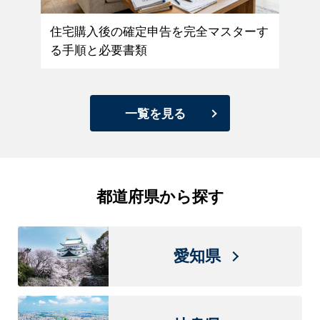
わ
住宅購入後の確定申告を完全マスターす
住
る手順と必要書類
法
一覧を見る
都道府県から探す
愛知県