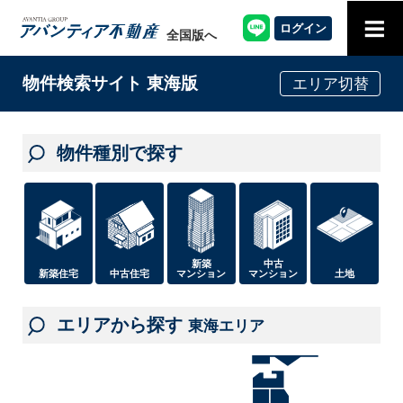
≡
ログイン
全国版へ
物件検索サイト 東海版
エリア切替
物件種別で探す
中古
新築
新築住宅
中古住宅
マンション
土地
マンション
エリアから探す
東海エリア