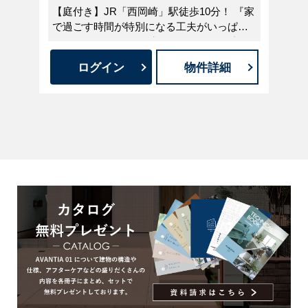
【庭付き】JR「西岡崎」駅徒歩10分！ 『家
ー
で過ごす時間が特別になる工夫がいっぱい
家
の住まい』 2026/7/1(水)～8/30(日)まで真夏
な邸宅』 
のマイホームキャンペーン実施中！ ご成約
ログイン
物件詳細
な
特典として、最大30万円相当の家電・家
具・カーテン・コーティング・引越し代補
助の中からお好きな1点をプレゼント！ ◇
A
◆AVANTIAクラブ会員募集中◆◇ 会員登録
ント！ ◇◆
月
で、この物件の詳細・写真等の 限定情報が
ら
今すぐ閲覧可能に！ 新規会員登録＆アンケ
ートご回答でギフトカードプレゼント！ ↓↓
富
物件の詳細情報公開中 ↓↓
し
さ
定
で