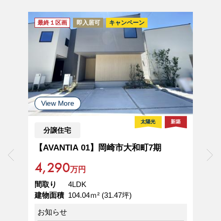
最終１区画
即入居可
キャンペーン
最
太陽光
新築
分譲住宅
【AVANTIA 01】岡崎市大和町7期
【
4,290
5
万円
間取り
4LDK
間
建物面積
104.04ｍ² (31.47坪)
建
お知らせ