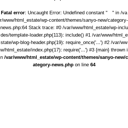
Fatal error
: Uncaught Error: Undefined constant " " in /va
r/www/html_estate/wp-content/themes/sanyo-new/category-
news.php:64 Stack trace: #0 /var/www/html_estate/wp-inclu
des/template-loader.php(113): include() #1 /var/www/html_e
state/wp-blog-header.php(19): require_once('...') #2 /var/ww
w/html_estate/index.php(17): require('...') #3 {main} thrown i
n
/var/www/html_estate/wp-content/themes/sanyo-new/c
ategory-news.php
on line
64